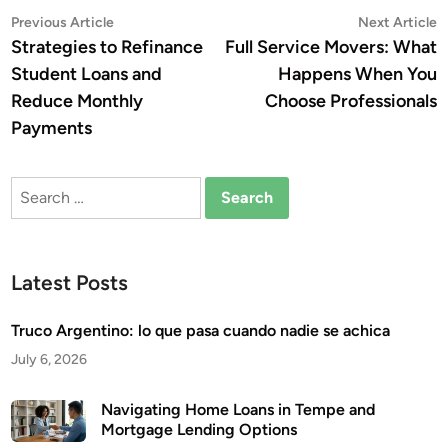
Post
Previous
N
Previous Article
Next Article
article:
a
Strategies to Refinance
Full Service Movers: What
navigation
Student Loans and
Happens When You
Reduce Monthly
Choose Professionals
Payments
Search
for:
Latest Posts
Truco Argentino: lo que pasa cuando nadie se achica
July 6, 2026
Navigating Home Loans in Tempe and
Mortgage Lending Options