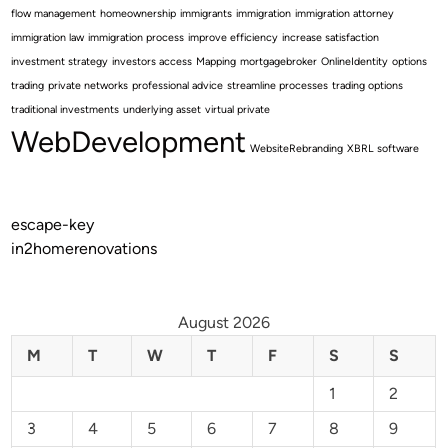
flow management
homeownership
immigrants
immigration
immigration attorney
immigration law
immigration process
improve efficiency
increase satisfaction
investment strategy
investors access
Mapping
mortgagebroker
OnlineIdentity
options
trading
private networks
professional advice
streamline processes
trading options
traditional investments
underlying asset
virtual private
WebDevelopment
WebsiteRebranding
XBRL software
escape-key
in2homerenovations
August 2026
M
T
W
T
F
S
S
1
2
3
4
5
6
7
8
9