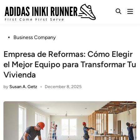
Skip
Mai
to
Open
Men
content
Search
Posted
Business Company
in
Empresa de Reformas: Cómo Elegir
el Mejor Equipo para Transformar Tu
Vivienda
by
Susan A. Getz
•
December 8, 2025