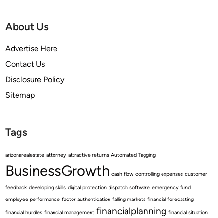
About Us
Advertise Here
Contact Us
Disclosure Policy
Sitemap
Tags
arizonarealestate
attorney
attractive returns
Automated Tagging
BusinessGrowth
cash flow
controlling expenses
customer
feedback
developing skills
digital protection
dispatch software
emergency fund
employee performance
factor authentication
falling markets
financial forecasting
financialplanning
financial hurdles
financial management
financial situation